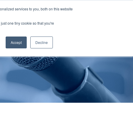
nalized services to you, both on this website
cations
Contactez-Nous
FR
just one tiny cookie so that you're
Accept
Decline