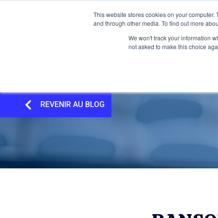
This website stores cookies on your computer. 
and through other media. To find out more abou
We won't track your information whe
not asked to make this choice aga
REVENIR AU BLOG