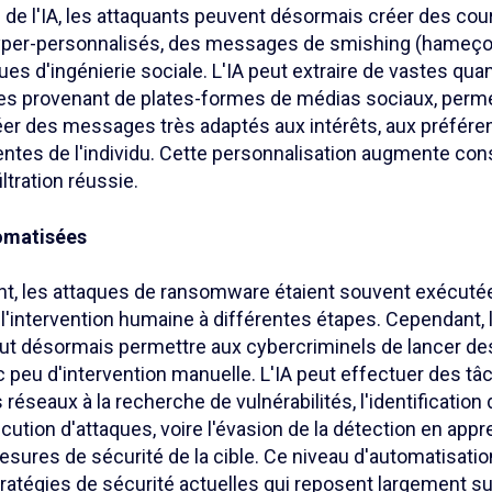
n de l'IA, les attaquants peuvent désormais créer des cour
er-personnalisés, des messages de smishing (hameço
ques d'ingénierie sociale. L'IA peut extraire de vastes qua
s provenant de plates-formes de médias sociaux, perme
éer des messages très adaptés aux intérêts, aux préfé
centes de l'individu. Cette personnalisation augmente co
ltration réussie.
omatisées
nt, les attaques de ransomware étaient souvent exécut
l'intervention humaine à différentes étapes. Cependant, 
peut désormais permettre aux cybercriminels de lancer de
peu d'intervention manuelle. L'IA peut effectuer des tâc
réseaux à la recherche de vulnérabilités, l'identification 
xécution d'attaques, voire l'évasion de la détection en appr
sures de sécurité de la cible. Ce niveau d'automatisatio
atégies de sécurité actuelles qui reposent largement sur