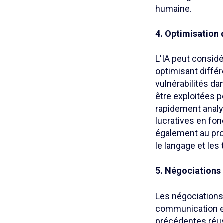
humaine.
4. Optimisation
L'IA peut consid
optimisant diffé
vulnérabilités da
être exploitées p
rapidement analy
lucratives en fon
également au pro
le langage et les
5. Négociations
Les négociation
communication en 
précédentes réus