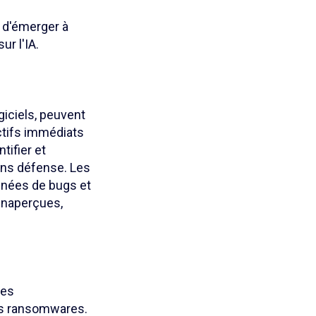
s d'émerger à
r l'IA.
giciels, peuvent
ectifs immédiats
tifier et
sans défense. Les
onnées de bugs et
 inaperçues,
des
es ransomwares.