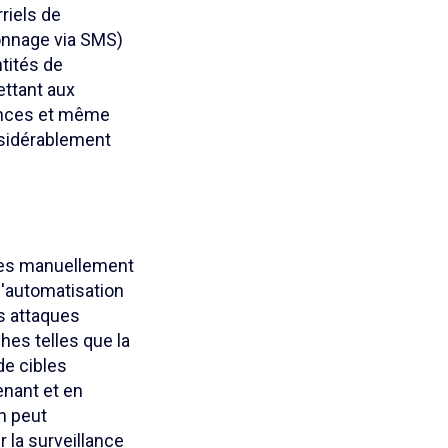
riels de
nnage via SMS)
ntités de
ttant aux
rences et même
nsidérablement
ées manuellement
l'automatisation
s attaques
hes telles que la
de cibles
enant et en
n peut
 la surveillance