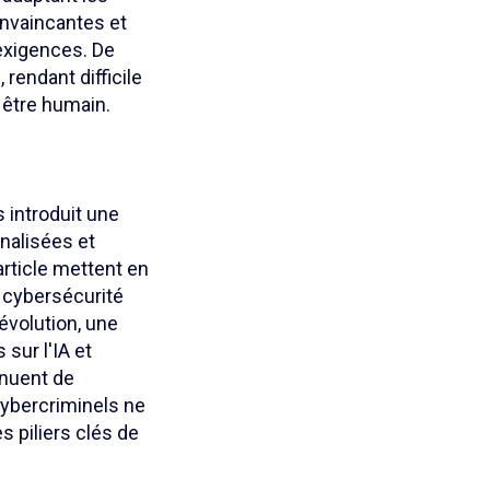
onvaincantes et
 exigences. De
 rendant difficile
 être humain.
s introduit une
nalisées et
rticle mettent en
n cybersécurité
évolution, une
sur l'IA et
inuent de
 cybercriminels ne
s piliers clés de