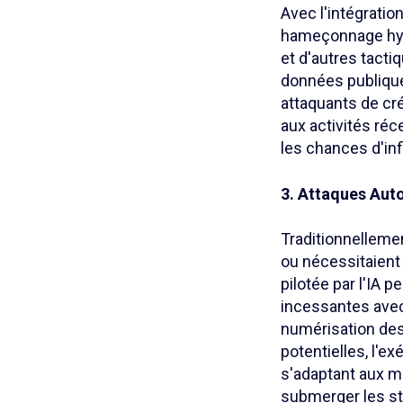
Avec l'intégratio
hameçonnage hyp
et d'autres tacti
données publique
attaquants de cr
aux activités ré
les chances d'infi
3. Attaques Aut
Traditionnelleme
ou nécessitaient 
pilotée par l'IA 
incessantes avec 
numérisation des 
potentielles, l'e
s'adaptant aux me
submerger les str