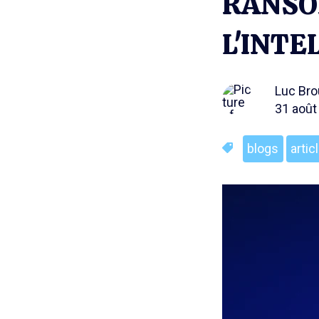
RANSO
L'INTE
Luc Br
31 août
blogs
artic