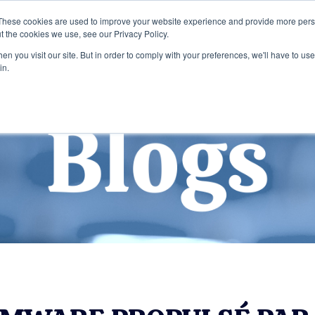
These cookies are used to improve your website experience and provide more perso
t the cookies we use, see our Privacy Policy.
Home
Services
Entreprise
Publi
n you visit our site. But in order to comply with your preferences, we'll have to use 
in.