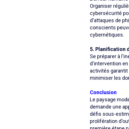
Organiser réguli
cybersécurité po
d'attaques de ph
conscients peuv
cybernétiques.
5. Planification 
Se préparer à l'in
d'intervention en
activités garanti
minimiser les do
Conclusion
Le paysage moder
demande une appr
défis sous-estimé
prolifération d'o
première étape p