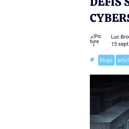
DÉFIS 
CYBER
Luc Br
15 sept
blogs
artic