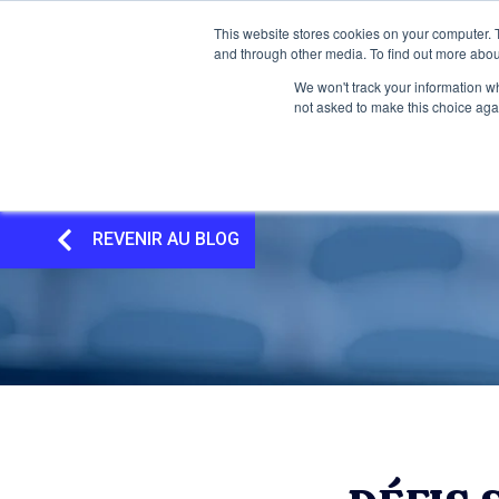
This website stores cookies on your computer. 
and through other media. To find out more abou
We won't track your information whe
not asked to make this choice aga
REVENIR AU BLOG