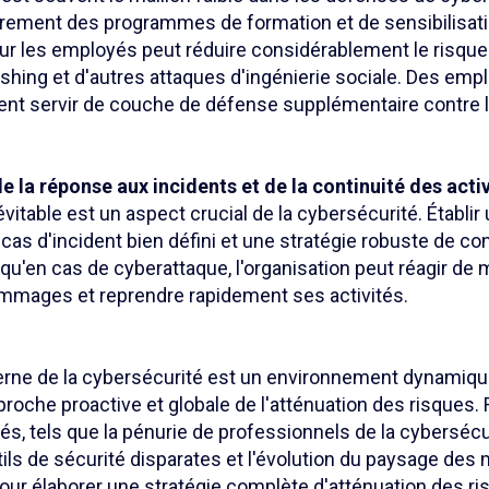
èrement des programmes de formation et de sensibilisati
ur les employés peut réduire considérablement le risque
ishing et d'autres attaques d'ingénierie sociale. Des em
ent servir de couche de défense supplémentaire contre
de la réponse aux incidents et de la continuité des acti
évitable est un aspect crucial de la cybersécurité. Établir
 cas d'incident bien défini et une stratégie robuste de co
t qu'en cas de cyberattaque, l'organisation peut réagir de 
mmages et reprendre rapidement ses activités.
ne de la cybersécurité est un environnement dynamique
oche proactive et globale de l'atténuation des risques. 
s, tels que la pénurie de professionnels de la cybersécur
utils de sécurité disparates et l'évolution du paysage des
our élaborer une stratégie complète d'atténuation des r