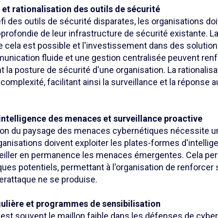
 et rationalisation des outils de sécurité
éfi des outils de sécurité disparates, les organisations d
profondie de leur infrastructure de sécurité existante. L
e cela est possible et l'investissement dans des solutio
unication fluide et une gestion centralisée peuvent ren
la posture de sécurité d'une organisation. La rationalisat
a complexité, facilitant ainsi la surveillance et la répons
'intelligence des menaces et surveillance proactive
ution du paysage des menaces cybernétiques nécessite 
ganisations doivent exploiter les plates-formes d'intelli
eiller en permanence les menaces émergentes. Cela pe
ques potentiels, permettant à l'organisation de renforce
erattaque ne se produise.
ulière et programmes de sensibilisation
est souvent le maillon faible dans les défenses de cyber