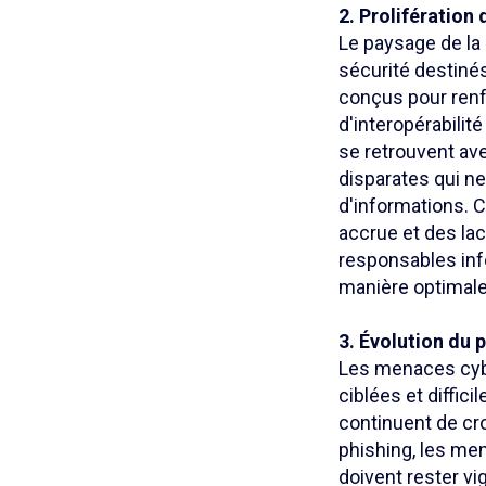
2. Prolifération 
Le paysage de la 
sécurité destinés
conçus pour renf
d'interopérabilit
se retrouvent ave
disparates qui n
d'informations. C
accrue et des lac
responsables info
manière optimale
3. Évolution du
Les menaces cybe
ciblées et diffic
continuent de cro
phishing, les me
doivent rester v