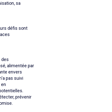
isation, sa
urs défis sont
caces
é des
sé, alimentée par
ante envers
n'a pas suivi
 en
otentielles.
tecter, prévenir
omise.