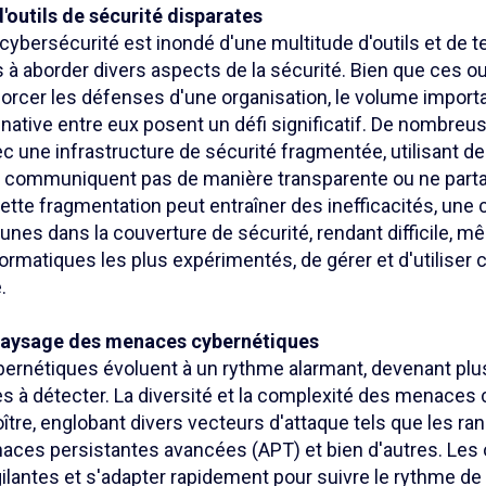
d'outils de sécurité disparates
cybersécurité est inondé d'une multitude d'outils et de 
 à aborder divers aspects de la sécurité. Bien que ces ou
orcer les défenses d'une organisation, le volume import
é native entre eux posent un défi significatif. De nombre
c une infrastructure de sécurité fragmentée, utilisant d
e communiquent pas de manière transparente ou ne part
ette fragmentation peut entraîner des inefficacités, une
unes dans la couverture de sécurité, rendant difficile, m
rmatiques les plus expérimentés, de gérer et d'utiliser c
.
 paysage des menaces cybernétiques
rnétiques évoluent à un rythme alarmant, devenant plu
iles à détecter. La diversité et la complexité des menace
ître, englobant divers vecteurs d'attaque tels que les ran
naces persistantes avancées (APT) et bien d'autres. Les 
igilantes et s'adapter rapidement pour suivre le rythme 