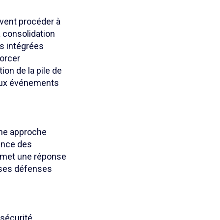
oivent procéder à
a consolidation
ns intégrées
forcer
ion de la pile de
e aux événements
une approche
gence des
rmet une réponse
r ses défenses
sécurité.