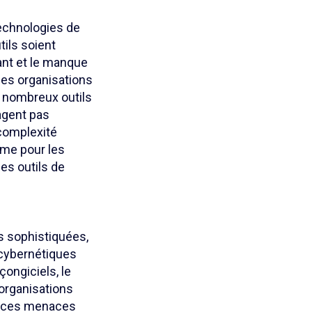
technologies de
tils soient
ant et le manque
uses organisations
e nombreux outils
agent pas
 complexité
ême pour les
es outils de
s sophistiquées,
s cybernétiques
çongiciels, le
organisations
de ces menaces