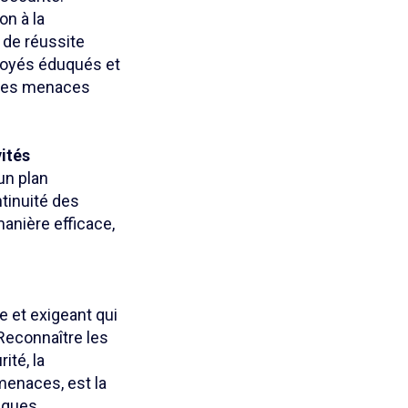
on à la
 de réussite
ployés éduqués et
 les menaces
vités
 un plan
ntinuité des
manière efficace,
 et exigeant qui
Reconnaître les
ité, la
 menaces, est la
isques