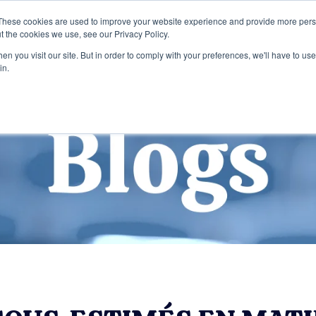
These cookies are used to improve your website experience and provide more perso
t the cookies we use, see our Privacy Policy.
Home
Services
Entreprise
Publi
n you visit our site. But in order to comply with your preferences, we'll have to use 
in.