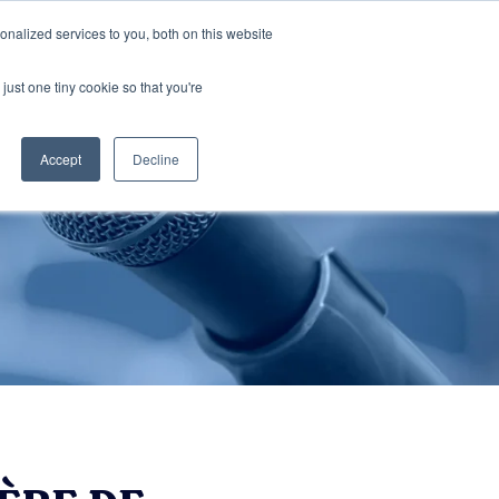
nalized services to you, both on this website
cations
Contactez-Nous
FR
just one tiny cookie so that you're
Accept
Decline